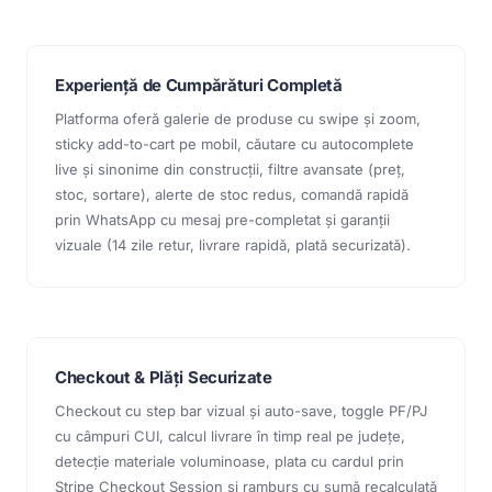
Experiență de Cumpărături Completă
Platforma oferă galerie de produse cu swipe și zoom,
sticky add-to-cart pe mobil, căutare cu autocomplete
live și sinonime din construcții, filtre avansate (preț,
stoc, sortare), alerte de stoc redus, comandă rapidă
prin WhatsApp cu mesaj pre-completat și garanții
vizuale (14 zile retur, livrare rapidă, plată securizată).
Checkout & Plăți Securizate
Checkout cu step bar vizual și auto-save, toggle PF/PJ
cu câmpuri CUI, calcul livrare în timp real pe județe,
detecție materiale voluminoase, plata cu cardul prin
Stripe Checkout Session și ramburs cu sumă recalculată