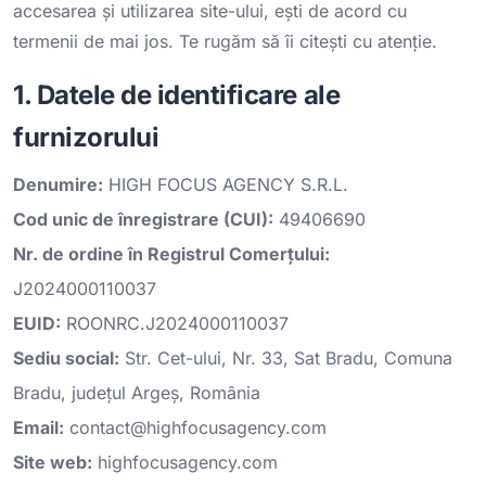
accesarea și utilizarea site-ului, ești de acord cu
termenii de mai jos. Te rugăm să îi citești cu atenție.
1. Datele de identificare ale
furnizorului
Denumire:
HIGH FOCUS AGENCY S.R.L.
Cod unic de înregistrare (CUI):
49406690
Nr. de ordine în Registrul Comerțului:
J2024000110037
EUID:
ROONRC.J2024000110037
Sediu social:
Str. Cet-ului, Nr. 33, Sat Bradu, Comuna
Bradu, județul Argeș, România
Email:
contact@highfocusagency.com
Site web:
highfocusagency.com